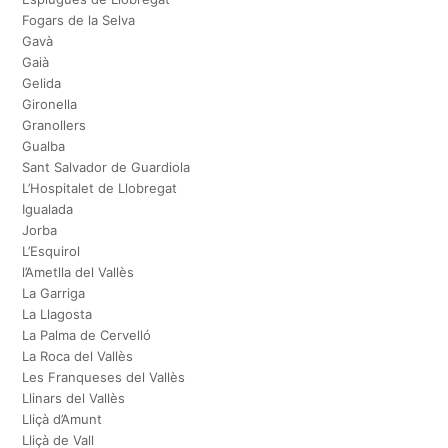
Fogars de la Selva
Gavà
Gaià
Gelida
Gironella
Granollers
Gualba
Sant Salvador de Guardiola
L’Hospitalet de Llobregat
Igualada
Jorba
L’Esquirol
l’Ametlla del Vallès
La Garriga
La Llagosta
La Palma de Cervelló
La Roca del Vallès
Les Franqueses del Vallès
Llinars del Vallès
Lliçà d’Amunt
Lliçà de Vall