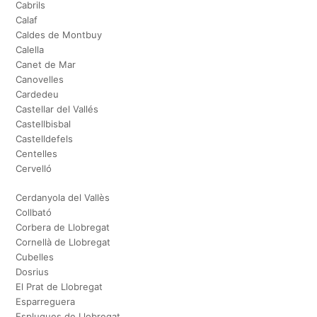
Cabrils
Calaf
Caldes de Montbuy
Calella
Canet de Mar
Canovelles
Cardedeu
Castellar del Vallés
Castellbisbal
Castelldefels
Centelles
Cervelló
Cerdanyola del Vallès
Collbató
Corbera de Llobregat
Cornellà de Llobregat
Cubelles
Dosrius
El Prat de Llobregat
Esparreguera
Esplugues de Llobregat