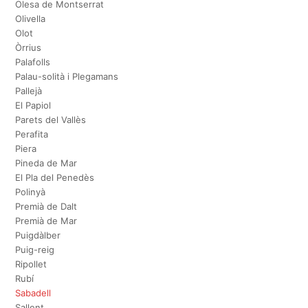
Olesa de Montserrat
Olivella
Olot
Òrrius
Palafolls
Palau-solità i Plegamans
Pallejà
El Papiol
Parets del Vallès
Perafita
Piera
Pineda de Mar
El Pla del Penedès
Polinyà
Premià de Dalt
Premià de Mar
Puigdàlber
Puig-reig
Ripollet
Rubí
Sabadell
Sallent