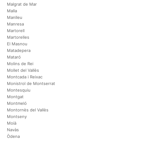
Malgrat de Mar
Malla
Manlleu
Manresa
Martorell
Martorelles
El Masnou
Matadepera
Mataró
Molins de Rei
Mollet del Vallès
Montcada i Reixac
Monistrol de Montserrat
Montesquiu
Montgat
Montmeló
Montornès del Vallès
Montseny
Moià
Navàs
Òdena