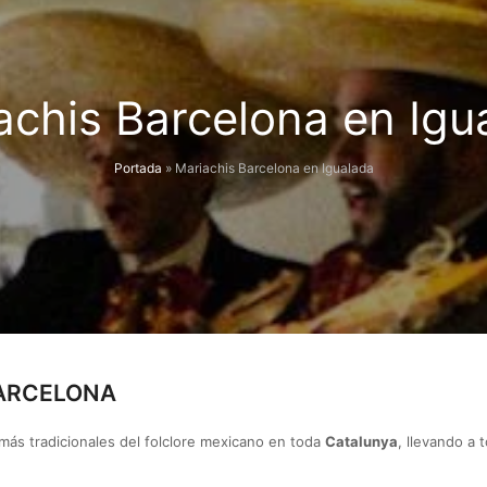
achis Barcelona en Igu
Portada
»
Mariachis Barcelona en Igualada
BARCELONA
ás tradicionales del folclore mexicano en toda
Catalunya
, llevando a