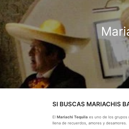
Mari
SI BUSCAS MARIACHIS 
El
Mariachi Tequila
es uno de los grupos m
llena de recuerdos, amores y desamores.