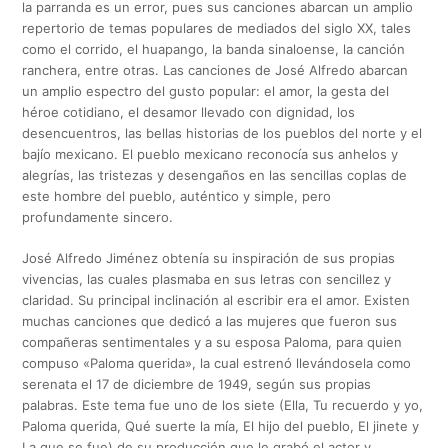
la parranda es un error, pues sus canciones abarcan un amplio
repertorio de temas populares de mediados del siglo XX, tales
como el corrido, el huapango, la banda sinaloense, la canción
ranchera, entre otras. Las canciones de José Alfredo abarcan
un amplio espectro del gusto popular: el amor, la gesta del
héroe cotidiano, el desamor llevado con dignidad, los
desencuentros, las bellas historias de los pueblos del norte y el
bajío mexicano. El pueblo mexicano reconocía sus anhelos y
alegrías, las tristezas y desengaños en las sencillas coplas de
este hombre del pueblo, auténtico y simple, pero
profundamente sincero.
José Alfredo Jiménez obtenía su inspiración de sus propias
vivencias, las cuales plasmaba en sus letras con sencillez y
claridad. Su principal inclinación al escribir era el amor. Existen
muchas canciones que dedicó a las mujeres que fueron sus
compañeras sentimentales y a su esposa Paloma, para quien
compuso «Paloma querida», la cual estrenó llevándosela como
serenata el 17 de diciembre de 1949, según sus propias
palabras. Este tema fue uno de los siete (Ella, Tu recuerdo y yo,
Paloma querida, Qué suerte la mía, El hijo del pueblo, El jinete y
La que se fue) de su producción que le grabó el actor y