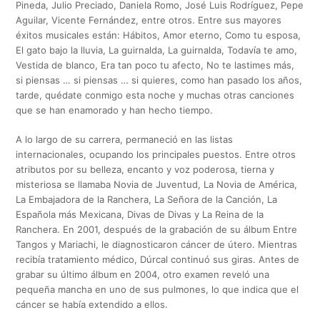
Pineda, Julio Preciado, Daniela Romo, José Luis Rodríguez, Pepe
Aguilar, Vicente Fernández, entre otros. Entre sus mayores
éxitos musicales están: Hábitos, Amor eterno, Como tu esposa,
El gato bajo la lluvia, La guirnalda, La guirnalda, Todavía te amo,
Vestida de blanco, Era tan poco tu afecto, No te lastimes más,
si piensas … si piensas … si quieres, como han pasado los años,
tarde, quédate conmigo esta noche y muchas otras canciones
que se han enamorado y han hecho tiempo.
A lo largo de su carrera, permaneció en las listas
internacionales, ocupando los principales puestos. Entre otros
atributos por su belleza, encanto y voz poderosa, tierna y
misteriosa se llamaba Novia de Juventud, La Novia de América,
La Embajadora de la Ranchera, La Señora de la Canción, La
Española más Mexicana, Divas de Divas y La Reina de la
Ranchera. En 2001, después de la grabación de su álbum Entre
Tangos y Mariachi, le diagnosticaron cáncer de útero. Mientras
recibía tratamiento médico, Dúrcal continuó sus giras. Antes de
grabar su último álbum en 2004, otro examen reveló una
pequeña mancha en uno de sus pulmones, lo que indica que el
cáncer se había extendido a ellos.