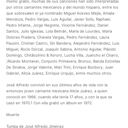
mismo grabó, muchas de sus canciones han sido interpretadas
por otros cantantes mexicanos y del mundo hispano, entre los
que sobresalen el ya nombrado Miguel Aceves Mejía, Amalia
Mendoza, Pedro Vargas, Luis Aguilar, Javier Solís, Raphael,
Pedro Infante, Jorge Negrete, Vicente Fernández, Daniel
Santos, Julio Iglesias, Lola Beltrán, María de Lourdes, María
Dolores Pradera, Chavela Vargas, Pedro Fernández, Laura
Pausini, Cristian Castro, Sin Bandera, Alejandro Fernández, Luis
Miguel, Rocío Dúrcal, Joaquín Sabina, Antonio Aguilar, Plácido
Domingo, Chitãozinho & Xororó, Lucha Villa, Juancho el Charro,
,Ricardo Montaner, Conjunto Primavera, Bronco, Banda Estrellas
De Sinaloa, Jorge Valente, Mari Trini, Enrique Bunbury, Juan
Gabriel, Alicia Juárez, Enrique Urquijo, entre muchos otros.
José Alfredo convivió en sus últimos años de vida con la
entonces joven cantante mexicana Alicia Juárez, a quien
conoció en 1966, cuando ella tenía 17 años, y con la que se
casó en 1970.1​ Con ella grabó un álbum en 1972.
Muerte
Tumba de José Alfredo Jiménez