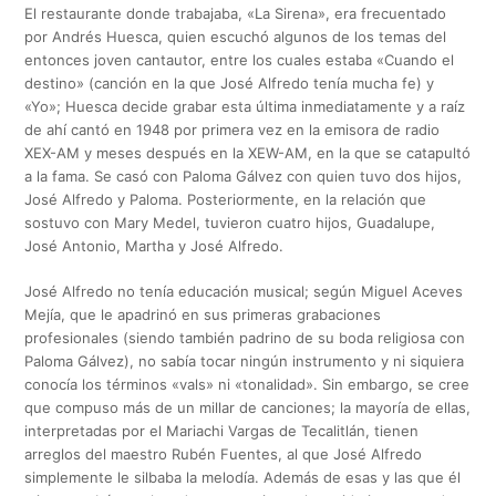
El restaurante donde trabajaba, «La Sirena», era frecuentado
por Andrés Huesca, quien escuchó algunos de los temas del
entonces joven cantautor, entre los cuales estaba «Cuando el
destino» (canción en la que José Alfredo tenía mucha fe) y
«Yo»; Huesca decide grabar esta última inmediatamente y a raíz
de ahí cantó en 1948 por primera vez en la emisora de radio
XEX-AM y meses después en la XEW-AM, en la que se catapultó
a la fama. Se casó con Paloma Gálvez con quien tuvo dos hijos,
José Alfredo y Paloma. Posteriormente, en la relación que
sostuvo con Mary Medel, tuvieron cuatro hijos, Guadalupe,
José Antonio, Martha y José Alfredo.
José Alfredo no tenía educación musical; según Miguel Aceves
Mejía, que le apadrinó en sus primeras grabaciones
profesionales (siendo también padrino de su boda religiosa con
Paloma Gálvez), no sabía tocar ningún instrumento y ni siquiera
conocía los términos «vals» ni «tonalidad». Sin embargo, se cree
que compuso más de un millar de canciones; la mayoría de ellas,
interpretadas por el Mariachi Vargas de Tecalitlán, tienen
arreglos del maestro Rubén Fuentes, al que José Alfredo
simplemente le silbaba la melodía. Además de esas y las que él